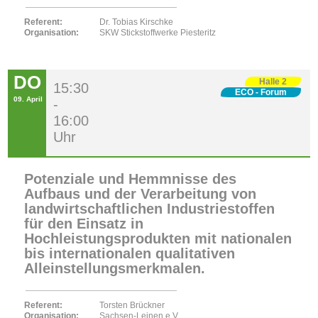
Referent:
Dr. Tobias Kirschke
Organisation:
SKW Stickstoffwerke Piesteritz
DO
Halle 2
15:30
ECO - Forum
09. April
-
16:00
Uhr
Potenziale und Hemmnisse des
Aufbaus und der Verarbeitung von
landwirtschaftlichen Industriestoffen
für den Einsatz in
Hochleistungsprodukten mit nationalen
bis internationalen qualitativen
Alleinstellungsmerkmalen.
Referent:
Torsten Brückner
Organisation:
Sachsen-Leinen e.V.