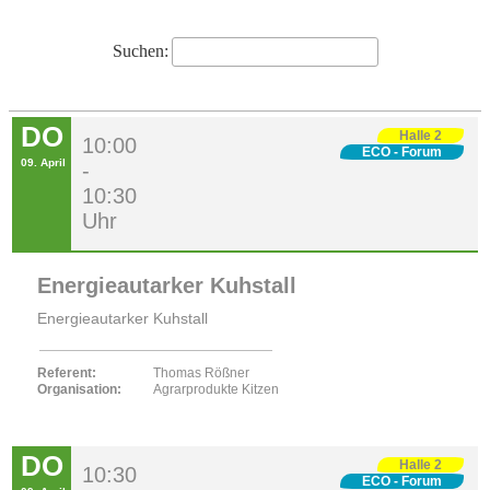
Suchen:
DO
Halle 2
10:00
ECO - Forum
09. April
-
10:30
Uhr
Energieautarker Kuhstall
Energieautarker Kuhstall
Referent:
Thomas Rößner
Organisation:
Agrarprodukte Kitzen
DO
Halle 2
10:30
ECO - Forum